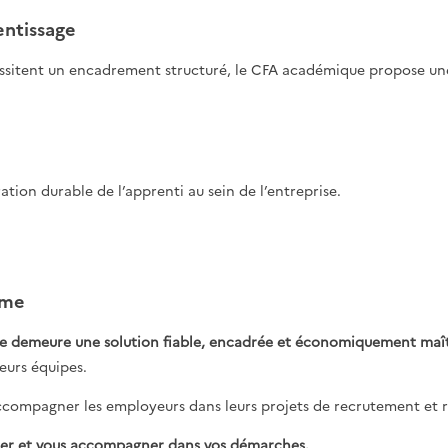
entissage
cessitent un encadrement structuré, le CFA académique propose u
ration durable de l’apprenti au sein de l’entreprise.
rme
ge demeure une solution fiable, encadrée et économiquement maît
leurs équipes.
compagner les employeurs dans leurs projets de recrutement et r
rmer et vous accompagner dans vos démarches.