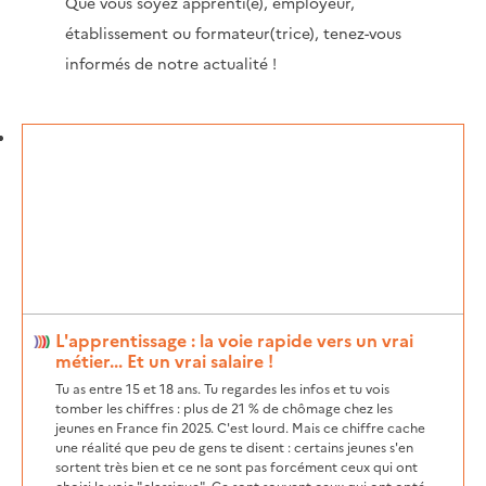
Que vous soyez apprenti(e), employeur,
établissement ou formateur(trice), tenez-vous
informés de notre actualité !
L'apprentissage : la voie rapide vers un vrai
métier... Et un vrai salaire !
Tu as entre 15 et 18 ans. Tu regardes les infos et tu vois
tomber les chiffres : plus de 21 % de chômage chez les
jeunes en France fin 2025. C'est lourd. Mais ce chiffre cache
une réalité que peu de gens te disent : certains jeunes s'en
sortent très bien et ce ne sont pas forcément ceux qui ont
choisi la voie "classique". Ce sont souvent ceux qui ont opté