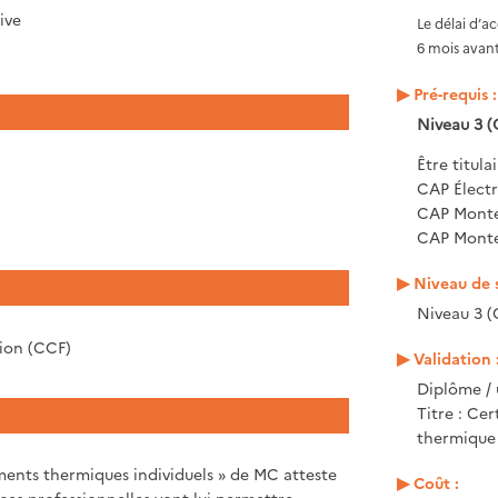
ive
Le délai d’a
6 mois avant
Pré-requis :
Niveau 3 (
Être titulai
CAP Électr
CAP Monteu
CAP Monteu
Niveau de s
Niveau 3 (
tion (CCF)
Validation 
Diplôme / 
Titre : Ce
thermique 
ements thermiques individuels » de MC atteste
Coût :
es professionnelles vont lui permettre