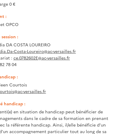
arge 0 €
t :
e et OPCO
session :
dia DA COSTA LOUREIRO
dia.Da-Costa-Loureiro@ac-versailles.fr
ariat :
ce.0782602E@ac-versailles.fr
 82 78 04
andicap :
een Courtois
ourtois@ac-versailles.fr
té handicap :
enti(e) en situation de handicap peut bénéficier de
nagements dans le cadre de sa formation en prenant
c la référente handicap. Ainsi, il/elle bénéficie d’un
 d’un accompagnement particulier tout au long de sa