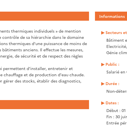
Informations
ements thermiques individuels » de mention
Secteurs e
 contrôle de sa hiérarchie dans le domaine
Bâtiment e
ations thermiques d’une puissance de moins de
Electricité
s bâtiments anciens. Il effectue les mesures,
Génie clim
énergie, de sécurité et de respect des règles
Public :
i permettent d'installer, entretenir et
Salarié en
s de chauffage et de production d'eau chaude.
 gérer des stocks, établir des diagnostics,
Durée :
Non-déter
Dates :
Début : 01
Fin : 30 ju
Entrée pér