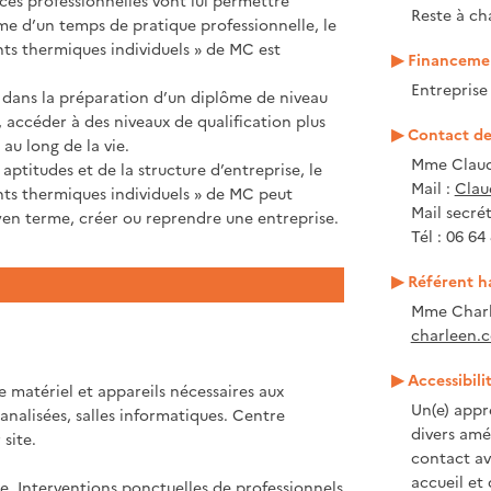
Reste à ch
me d’un temps de pratique professionnelle, le
nts thermiques individuels » de MC est
Financemen
Entrepris
t dans la préparation d’un diplôme de niveau
, accéder à des niveaux de qualification plus
Contact de 
au long de la vie.
Mme Clau
aptitudes et de la structure d’entreprise, le
Mail :
Clau
nts thermiques individuels » de MC peut
Mail secrét
yen terme, créer ou reprendre une entreprise.
Tél : 06 64
Référent h
Mme Charl
charleen.c
Accessibili
 matériel et appareils nécessaires aux
Un(e) appr
analisées, salles informatiques. Centre
divers amé
site.
contact ave
accueil et
e. Interventions ponctuelles de professionnels