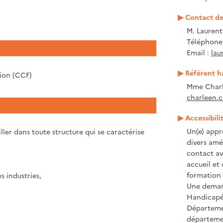
Contact de 
M. Lauren
Téléphone 
Email :
lau
Référent h
tion (CCF)
Mme Charl
charleen.c
Accessibili
Un(e) appr
iller dans toute structure qui se caractérise
divers amé
contact ave
accueil et
formation 
s industries,
Une demand
Handicapé 
Départeme
départeme