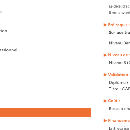
Le délai d’a
te
6 mois avant
Pré-requis :
tion
Sur posit
Niveau 3è
essionnel
Niveau de s
Niveau 3 (
Validation 
Diplôme / 
Titre : CAP
Coût :
Reste à ch
Financemen
Entrepris