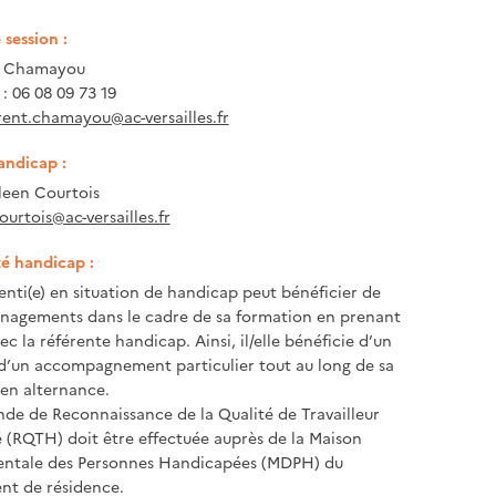
session :
t Chamayou
: 06 08 09 73 19
rent.chamayou@ac-versailles.fr
andicap :
een Courtois
ourtois@ac-versailles.fr
té handicap :
enti(e) en situation de handicap peut bénéficier de
nagements dans le cadre de sa formation en prenant
c la référente handicap. Ainsi, il/elle bénéficie d’un
 d’un accompagnement particulier tout au long de sa
en alternance.
e de Reconnaissance de la Qualité de Travailleur
(RQTH) doit être effectuée auprès de la Maison
ntale des Personnes Handicapées (MDPH) du
nt de résidence.