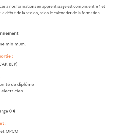
ccès à nos formations en apprentissage est compris entre 1 et
 le début de la session, selon le calendrier de la formation.
ionnement
me minimum.
ortie :
CAP, BEP)
:
unité de diplôme
 électricien
arge 0 €
t :
e et OPCO