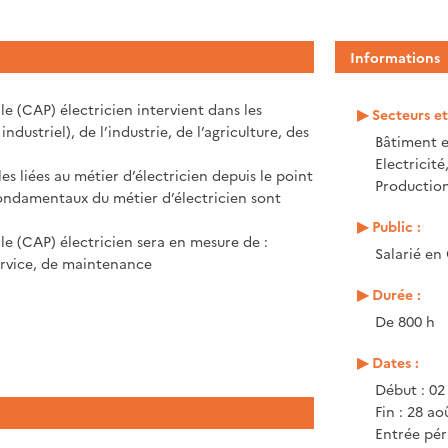
Informations
lle (CAP) électricien intervient dans les
Secteurs e
industriel), de l’industrie, de l’agriculture, des
Bâtiment e
Electricité
 liées au métier d’électricien depuis le point
Production
 fondamentaux du métier d’électricien sont
Public :
lle (CAP) électricien sera en mesure de :
Salarié en
service, de maintenance
Durée :
De 800 h
Dates :
Début : 02
Fin : 28 ao
Entrée pér