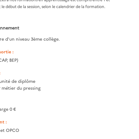
 le début de la session, selon le calendrier de la formation.
ionnement
ire d'un niveau 3ème collège.
ortie :
CAP, BEP)
:
unité de diplôme
P métier du pressing
arge 0 €
t :
e et OPCO