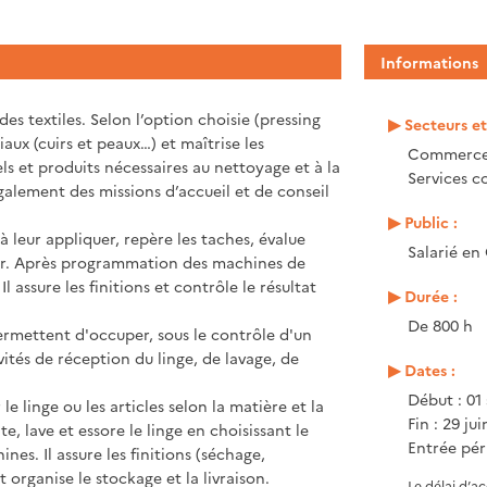
Informations
des textiles. Selon l’option choisie (pressing
Secteurs e
riaux (cuirs et peaux…) et maîtrise les
Commerce,
els et produits nécessaires au nettoyage et à la
Services 
 également des missions d’accueil et de conseil
Public :
 à leur appliquer, repère les taches, évalue
Salarié en
iser. Après programmation des machines de
 assure les finitions et contrôle le résultat
Durée :
De 800 h
ermettent d'occuper, sous le contrôle d'un
ivités de réception du linge, de lavage, de
Dates :
Début : 01
le linge ou les articles selon la matière et la
Fin : 29 ju
ite, lave et essore le linge en choisissant le
Entrée pér
s. Il assure les finitions (séchage,
t organise le stockage et la livraison.
Le délai d’a