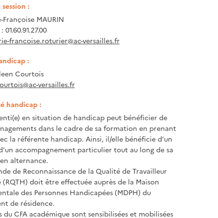
session :
-Françoise MAURIN
 01.60.91.27.00
ie-francoise.roturier@ac-versailles.fr
andicap :
een Courtois
ourtois@ac-versailles.fr
té handicap :
enti(e) en situation de handicap peut bénéficier de
nagements dans le cadre de sa formation en prenant
c la référente handicap. Ainsi, il/elle bénéficie d’un
 d’un accompagnement particulier tout au long de sa
en alternance.
e de Reconnaissance de la Qualité de Travailleur
(RQTH) doit être effectuée auprès de la Maison
ntale des Personnes Handicapées (MDPH) du
nt de résidence.
s du CFA académique sont sensibilisées et mobilisées