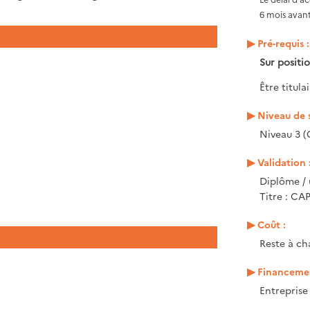
6 mois avant
Pré-requis :
Sur posit
Être titula
Niveau de s
Niveau 3 (
Validation 
Diplôme / 
Titre : CA
Coût :
Reste à ch
Financemen
Entrepris