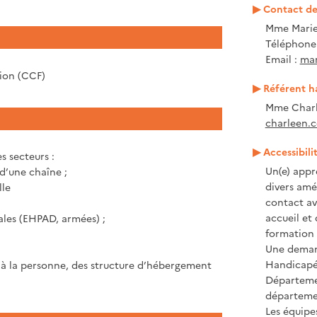
Contact de 
Mme Marie
Téléphone :
Email :
mar
tion (CCF)
Référent h
Mme Charl
charleen.c
Accessibili
s secteurs :
Un(e) appr
d’une chaîne ;
divers amé
lle
contact ave
accueil et
iales (EHPAD, armées) ;
formation 
Une demand
Handicapé 
e à la personne, des structure d’hébergement
Départeme
départeme
Les équipe