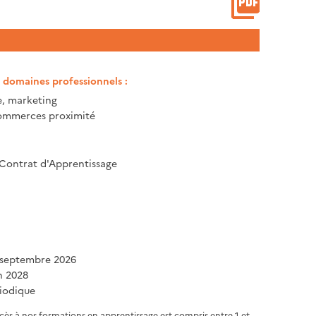
t domaines professionnels :
 marketing
commerces proximité
 Contrat d'Apprentissage
 septembre 2026
in 2028
iodique
ccès à nos formations en apprentissage est compris entre 1 et