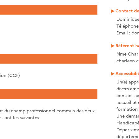
Contact de 
Dominique
Téléphone :
Email :
dom
Référent h
Mme Charl
charleen.c
Accessibili
tion (CCF)
Un(e) appr
divers amé
contact ave
accueil et
formation 
evant du champ professionnel commun des deux
Une demand
sont les suivantes :
Handicapé 
Départeme
départeme