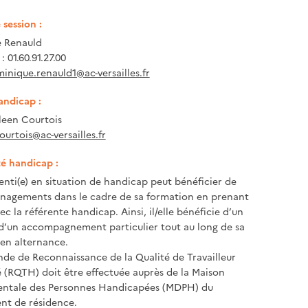
session :
 Renauld
 01.60.91.27.00
inique.renauld1@ac-versailles.fr
andicap :
een Courtois
ourtois@ac-versailles.fr
té handicap :
enti(e) en situation de handicap peut bénéficier de
nagements dans le cadre de sa formation en prenant
c la référente handicap. Ainsi, il/elle bénéficie d’un
 d’un accompagnement particulier tout au long de sa
en alternance.
e de Reconnaissance de la Qualité de Travailleur
(RQTH) doit être effectuée auprès de la Maison
ntale des Personnes Handicapées (MDPH) du
nt de résidence.