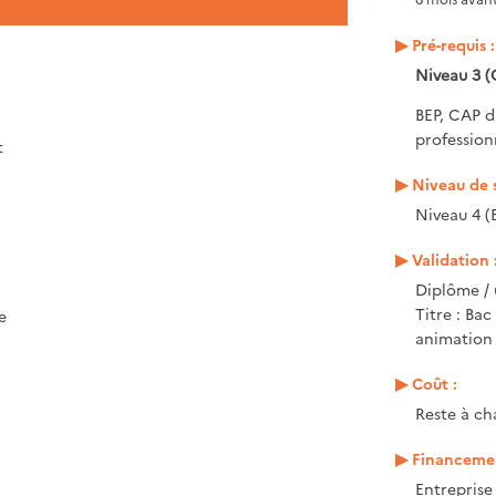
Pré-requis :
Niveau 3 (
BEP, CAP d
profession
t
Niveau de s
Niveau 4 (
Validation 
Diplôme / 
Titre : Ba
e
animation 
Coût :
Reste à ch
Financemen
Entrepris