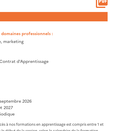
t domaines professionnels :
 marketing
 Contrat d'Apprentissage
 septembre 2026
ût 2027
iodique
ccès à nos formations en apprentissage est compris entre 1 et
 le début de la session, selon le calendrier de la formation.