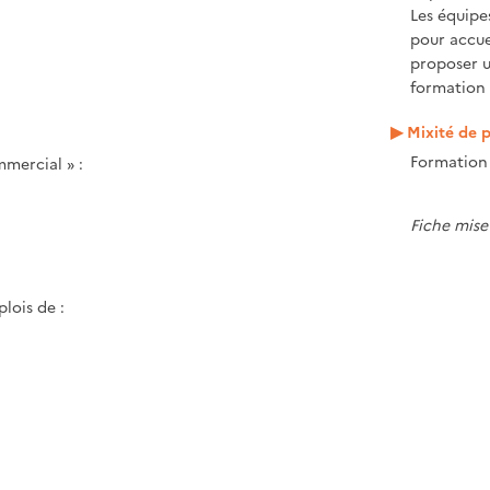
Les équipe
pour accue
proposer 
formation 
Mixité de p
Formation 
mmercial » :
Fiche mise
lois de :