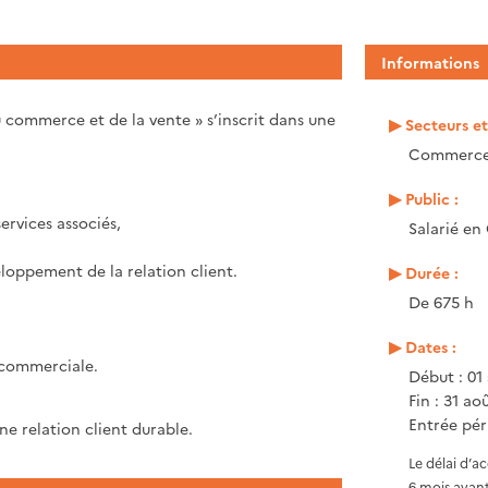
Informations
u commerce et de la vente » s’inscrit dans une
Secteurs e
Commerce,
Public :
services associés,
Salarié en
veloppement de la relation client.
Durée :
De 675 h
Dates :
é commerciale.
Début : 01
Fin : 31 ao
Entrée pér
ne relation client durable.
Le délai d’a
6 mois avant