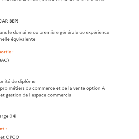
CAP, BEP)
ans le domaine ou première générale ou expérience
nelle équivalente.
ortie :
BAC)
:
unité de diplôme
c pro métiers du commerce et de la vente option A
et gestion de l'espace commercial
arge 0 €
t :
e et OPCO