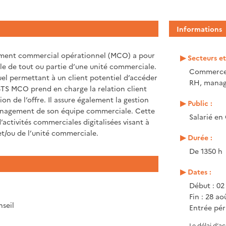
Informations
gement commercial opérationnel (MCO) a pour
Secteurs e
le de tout ou partie d’une unité commerciale.
Commerce,
uel permettant à un client potentiel d’accéder
RH, mana
u BTS MCO prend en charge la relation client
on de l’offre. Il assure également la gestion
Public :
management de son équipe commerciale. Cette
Salarié en
’activités commerciales digitalisées visant à
t/ou de l’unité commerciale.
Durée :
De 1350 h
Dates :
Début : 02
Fin : 28 ao
nseil
Entrée pér
Le délai d’a