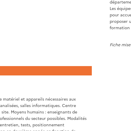
départeme
Les équipe
pour accue
proposer 
formation 
Fiche mise 
 matériel et appareils nécessaires aux
analisées, salles informatiques. Centre
 site. Moyens humains : enseignants de
ofessionnels du secteur possibles. Modalités
entretien, tests, positionnement
ation en deuxième année en fonction de