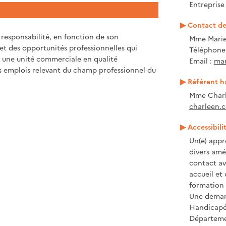
Entrepris
Contact de 
 responsabilité, en fonction de son
Mme Marie
e et des opportunités professionnelles qui
Téléphone :
re une unité commerciale en qualité
Email :
mar
es emplois relevant du champ professionnel du
Référent h
Mme Charl
charleen.c
Accessibili
Un(e) appr
divers amé
contact ave
accueil et
formation 
Une demand
Handicapé 
Départeme