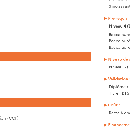
6 mois avant
Pré-requis :
Niveau 4 (
Baccalauré
Baccalaur
Baccalauré
Niveau de s
Niveau 5 (
Validation 
Diplôme / 
Titre : B
Coût :
Reste à ch
tion (CCF)
Financemen