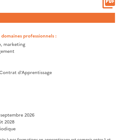
t domaines professionnels :
 marketing
gement
 Contrat d'Apprentissage
 septembre 2026
ût 2028
iodique
ccès à nos formations en apprentissage est compris entre 1 et