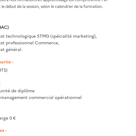
 le début de la session, selon le calendrier de la formation.
BAC)
at technologique STMG (spécialité marketing),
éat professionnel Commerce,
at général.
ortie :
BTS)
:
unité de diplôme
TS management commercial opérationnel
arge 0 €
t :