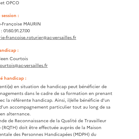
e et OPCO
session :
-Françoise MAURIN
 01.60.91.27.00
ie-francoise.roturier@ac-versailles.fr
andicap :
een Courtois
ourtois@ac-versailles.fr
té handicap :
enti(e) en situation de handicap peut bénéficier de
nagements dans le cadre de sa formation en prenant
c la référente handicap. Ainsi, il/elle bénéficie d’un
 d’un accompagnement particulier tout au long de sa
en alternance.
e de Reconnaissance de la Qualité de Travailleur
(RQTH) doit être effectuée auprès de la Maison
ntale des Personnes Handicapées (MDPH) du