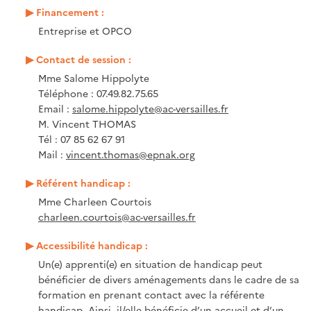
Financement :
Entreprise et OPCO
Contact de session :
Mme Salome Hippolyte
Téléphone : 07.49.82.75.65
Email :
salome.hippolyte@ac-versailles.fr
M. Vincent THOMAS
Tél : 07 85 62 67 91
Mail :
vincent.thomas@epnak.org
Référent handicap :
Mme Charleen Courtois
charleen.courtois@ac-versailles.fr
Accessibilité handicap :
Un(e) apprenti(e) en situation de handicap peut
bénéficier de divers aménagements dans le cadre de sa
formation en prenant contact avec la référente
handicap. Ainsi, il/elle bénéficie d’un accueil et d’un