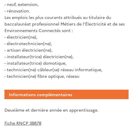
- neuf, extension,
- rénovation.
Les emplois les plus courants attribués au titulaire du
baccalauréat professionnel Métiers de l’Électricité et de ses
Environnements Connectés sont :
- électricien(ne),
- électrotechnicien(ne),
- artisan électricien(ne),
- installateur(trice) électricien(ne),
- installateur(trice) domotique,
- technicien(ne) câbleur(se) réseau informatique,
- technicien(ne) fibre optique, réseau
Informations complémentaires
Deuxième et dernière année en apprentissage.
Fiche RNCP 38878