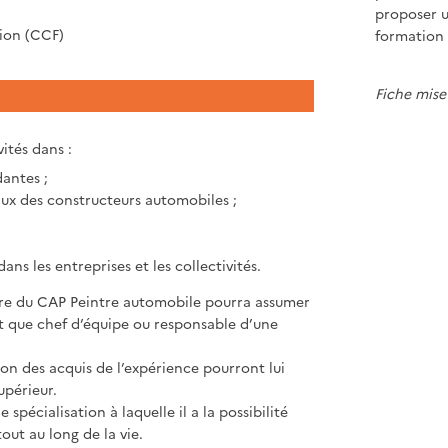
proposer 
tion (CCF)
formation 
Fiche mise 
ités dans :
dantes ;
eaux des constructeurs automobiles ;
ans les entreprises et les collectivités.
aire du CAP Peintre automobile pourra assumer
nt que chef d’équipe ou responsable d’une
on des acquis de l’expérience pourront lui
upérieur.
pécialisation à laquelle il a la possibilité
ut au long de la vie.