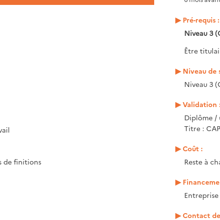
Pré-requis :
Niveau 3 (
Être titula
Niveau de s
Niveau 3 (
Validation 
Diplôme / 
Titre : CA
vail
Coût :
Reste à ch
 de finitions
Financemen
Entrepris
Contact de 