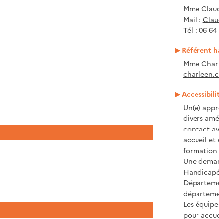
Mme Clau
Mail :
Clau
Tél : 06 64
Référent h
Mme Charl
charleen.c
Accessibili
Un(e) appr
divers amé
contact ave
accueil et
formation 
Une demand
Handicapé 
Départeme
départeme
Les équipe
pour accue