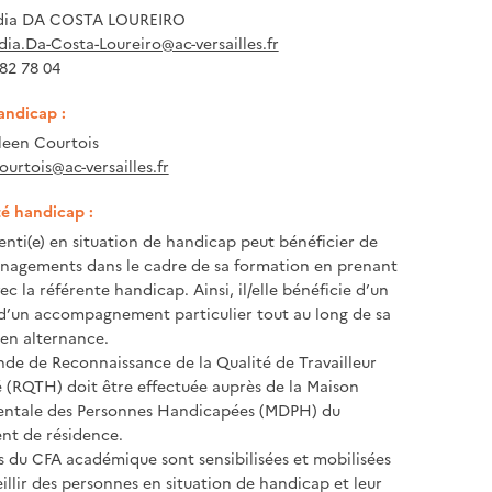
dia DA COSTA LOUREIRO
dia.Da-Costa-Loureiro@ac-versailles.fr
 82 78 04
andicap :
een Courtois
ourtois@ac-versailles.fr
té handicap :
enti(e) en situation de handicap peut bénéficier de
nagements dans le cadre de sa formation en prenant
c la référente handicap. Ainsi, il/elle bénéficie d’un
 d’un accompagnement particulier tout au long de sa
en alternance.
e de Reconnaissance de la Qualité de Travailleur
(RQTH) doit être effectuée auprès de la Maison
ntale des Personnes Handicapées (MDPH) du
nt de résidence.
s du CFA académique sont sensibilisées et mobilisées
illir des personnes en situation de handicap et leur