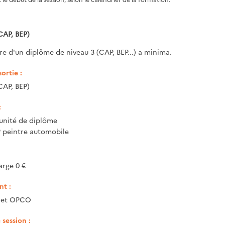
CAP, BEP)
ire d'un diplôme de niveau 3 (CAP, BEP...) a minima.
ortie :
CAP, BEP)
:
unité de diplôme
P peintre automobile
arge 0 €
t :
e et OPCO
session :