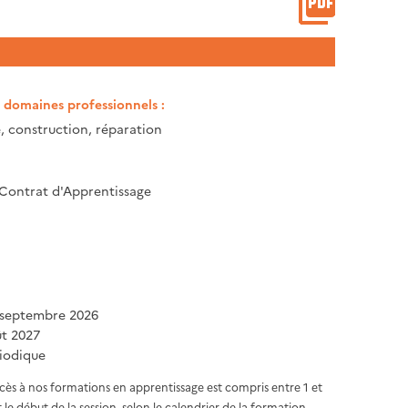
t domaines professionnels :
 construction, réparation
 Contrat d'Apprentissage
 septembre 2026
ût 2027
iodique
ccès à nos formations en apprentissage est compris entre 1 et
 le début de la session, selon le calendrier de la formation.