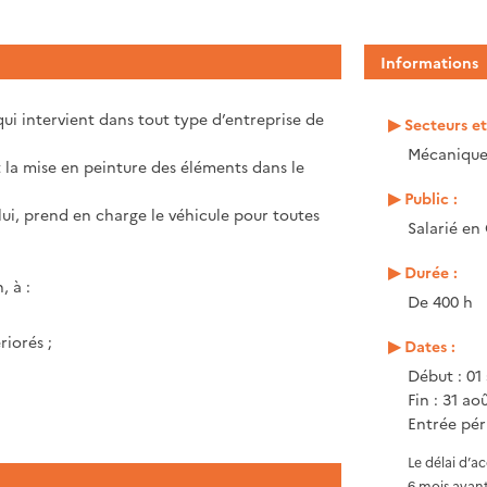
Informations
qui intervient dans tout type d’entreprise de
Secteurs e
Mécanique,
t la mise en peinture des éléments dans le
Public :
 lui, prend en charge le véhicule pour toutes
Salarié en
Durée :
, à :
De 400 h
iorés ;
Dates :
Début : 01
Fin : 31 ao
Entrée pér
Le délai d’a
6 mois avant