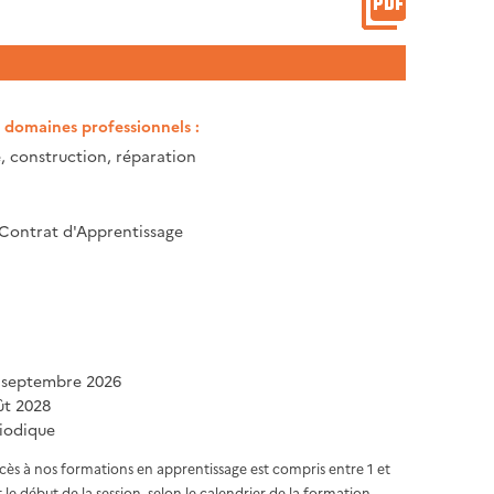
t domaines professionnels :
 construction, réparation
 Contrat d'Apprentissage
 septembre 2026
ût 2028
iodique
ccès à nos formations en apprentissage est compris entre 1 et
 le début de la session, selon le calendrier de la formation.