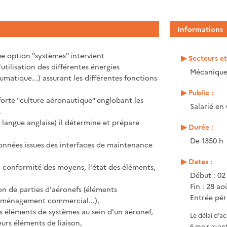
Informations
ue option "systèmes" intervient
Secteurs e
utilisation des différentes énergies
Mécanique,
atique...) assurant les différentes fonctions
Public :
orte "culture aéronautique" englobant les
Salarié en
.
langue anglaise) il détermine et prépare
Durée :
De 1350 h
données issues des interfaces de maintenance
Dates :
e la conformité des moyens, l'état des éléments,
Début : 02
Fin : 28 ao
on de parties d'aéronefs (éléments
Entrée pér
 aménagement commercial...),
s éléments de systèmes au sein d'un aéronef,
Le délai d’a
eurs éléments de liaison,
6 mois avant