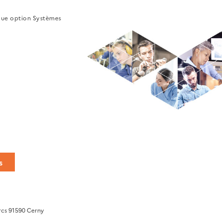
que option Systèmes
s
rcs 91590 Cerny