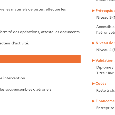
re les matériels de pistes, effectue les
Pré-requis :
Niveau 3 (
Accessible
nformité des opérations, atteste les documents
l'aéronaut
Niveau de s
ecteur d'activité.
Niveau 4 (
Validation 
Diplôme / 
Titre : Ba
ne intervention
Coût :
 des sous-ensembles d’aéronefs
Reste à ch
Financemen
Entrepris