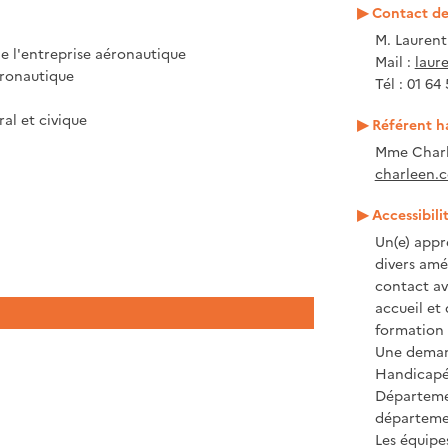
Contact de 
M. Laurent
de l'entreprise aéronautique
Mail :
laure
éronautique
Tél : 01 64
al et civique
Référent h
Mme Charl
charleen.c
Accessibili
Un(e) appr
divers amé
contact ave
accueil et
formation 
Une demand
Handicapé 
Départeme
départeme
Les équipe