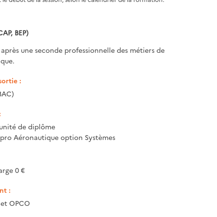
CAP, BEP)
 après une seconde professionnelle des métiers de
ique.
ortie :
BAC)
:
unité de diplôme
c pro Aéronautique option Systèmes
arge 0 €
t :
e et OPCO