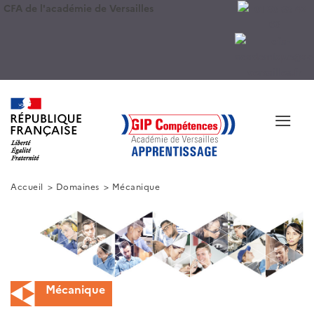
CFA de l'académie de Versailles
≡
Accueil
Domaines
Mécanique
Mécanique