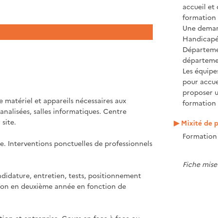
accueil et
formation 
Une demand
Handicapé 
Départeme
départeme
Les équipe
pour accue
proposer 
 matériel et appareils nécessaires aux
formation 
analisées, salles informatiques. Centre
site.
Mixité de p
Formation 
e. Interventions ponctuelles de professionnels
Fiche mise 
didature, entretien, tests, positionnement
ation en deuxième année en fonction de
ion et entreprise. Cours en face à face ou