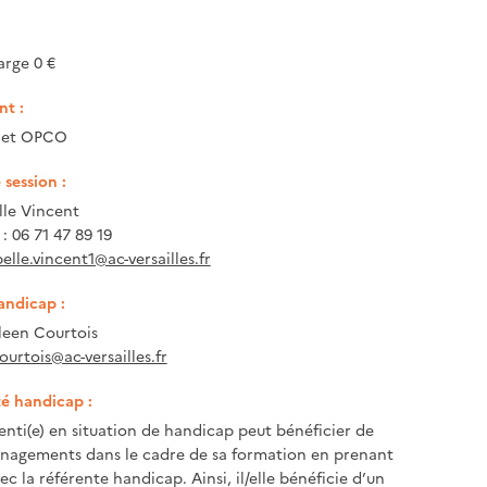
arge 0 €
t :
e et OPCO
session :
le Vincent
: 06 71 47 89 19
belle.vincent1@ac-versailles.fr
andicap :
een Courtois
ourtois@ac-versailles.fr
té handicap :
enti(e) en situation de handicap peut bénéficier de
nagements dans le cadre de sa formation en prenant
c la référente handicap. Ainsi, il/elle bénéficie d’un