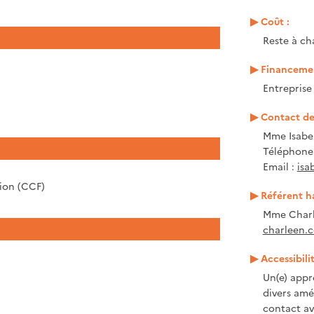
Coût :
Reste à ch
Financemen
Entrepris
Contact de 
Mme Isabel
Téléphone 
Email :
isa
tion (CCF)
Référent h
Mme Charl
charleen.c
Accessibili
Un(e) appr
divers amé
contact ave