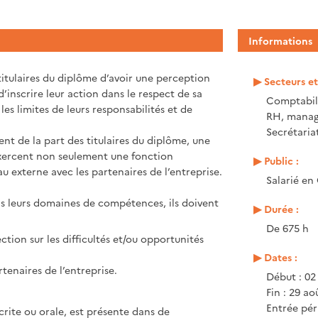
Informations
titulaires du diplôme d’avoir une perception
Secteurs e
d’inscrire leur action dans le respect de sa
Comptabili
les limites de leurs responsabilités et de
RH, mana
Secrétariat
ent de la part des titulaires du diplôme, une
exercent non seulement une fonction
Public :
u externe avec les partenaires de l’entreprise.
Salarié en
ns leurs domaines de compétences, ils doivent
Durée :
De 675 h
ction sur les difficultés et/ou opportunités
Dates :
rtenaires de l’entreprise.
Début : 02
Fin : 29 ao
Entrée pér
rite ou orale, est présente dans de