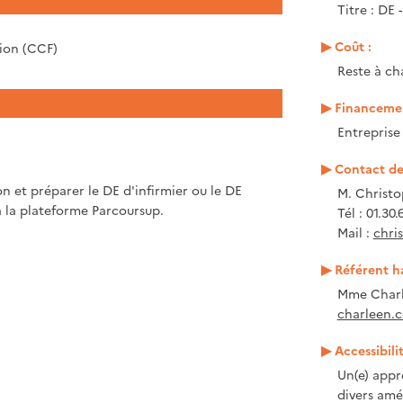
Titre : DE 
Coût :
tion (CCF)
Reste à ch
Financemen
Entrepris
Contact de 
on et préparer le DE d'infirmier ou le DE
M. Christo
a la plateforme Parcoursup.
Tél : 01.30.
Mail :
chris
Référent h
Mme Charl
charleen.c
Accessibili
Un(e) appr
divers amé