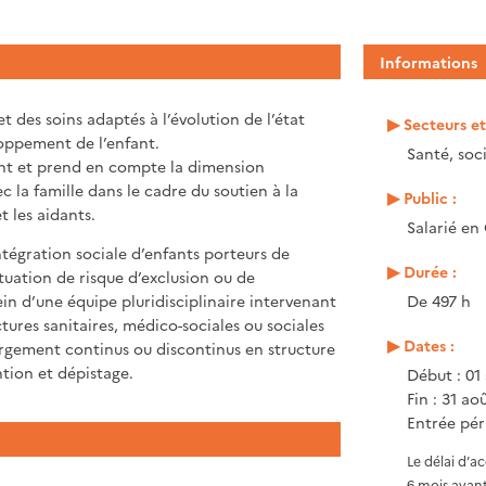
Informations
 et des soins adaptés à l’évolution de l’état
Secteurs e
loppement de l’enfant.
Santé, soci
fant et prend en compte la dimension
c la famille dans le cadre du soutien à la
Public :
t les aidants.
Salarié en
’intégration sociale d’enfants porteurs de
Durée :
tuation de risque d’exclusion ou de
sein d’une équipe pluridisciplinaire intervenant
De 497 h
ctures sanitaires, médico-sociales ou sociales
Dates :
rgement continus ou discontinus en structure
tion et dépistage.
Début : 01
Fin : 31 ao
Entrée pér
Le délai d’a
6 mois avant