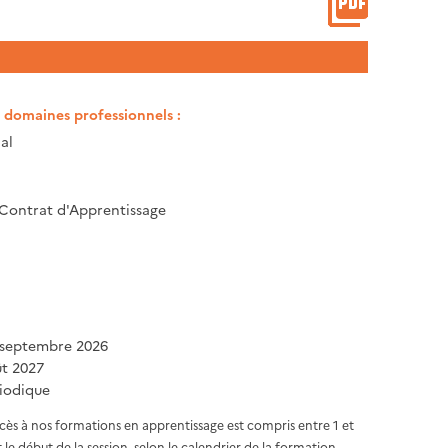
t domaines professionnels :
al
 Contrat d'Apprentissage
 septembre 2026
ût 2027
iodique
ccès à nos formations en apprentissage est compris entre 1 et
 le début de la session, selon le calendrier de la formation.