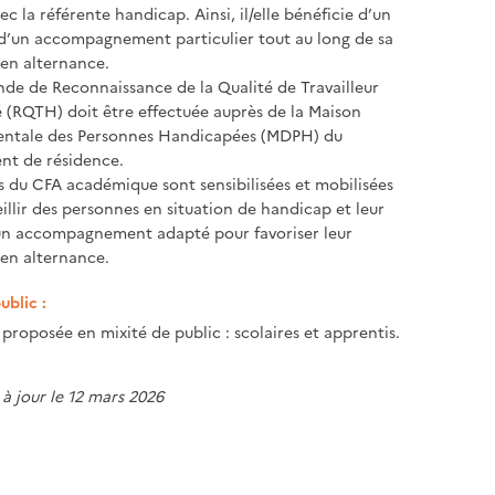
c la référente handicap. Ainsi, il/elle bénéficie d’un
 d’un accompagnement particulier tout au long de sa
en alternance.
e de Reconnaissance de la Qualité de Travailleur
(RQTH) doit être effectuée auprès de la Maison
ntale des Personnes Handicapées (MDPH) du
nt de résidence.
s du CFA académique sont sensibilisées et mobilisées
illir des personnes en situation de handicap et leur
un accompagnement adapté pour favoriser leur
en alternance.
ublic :
proposée en mixité de public : scolaires et apprentis.
 à jour le 12 mars 2026