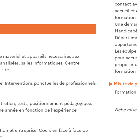
contact ave
accueil et
formation 
Une demand
Handicapé 
Départeme
départeme
Les équipe
 matériel et appareils nécessaires aux
pour accue
analisées, salles informatiques. Centre
proposer 
site.
formation 
e. Interventions ponctuelles de professionnels
Mixité de p
Formation 
ntretien, tests, positionnement pédagogique.
Fiche mise
ème année en fonction de l'expérience
ion et entreprise. Cours en face à face ou
s.