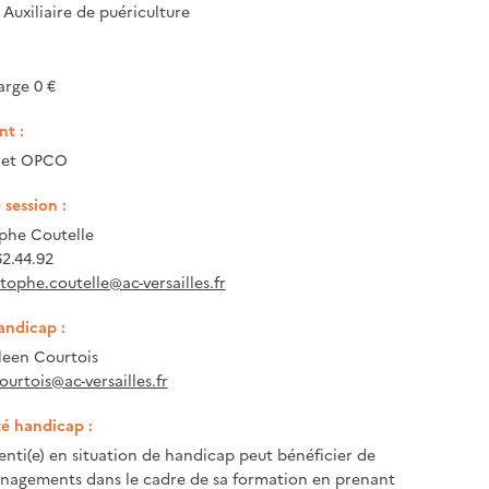
- Auxiliaire de puériculture
arge 0 €
t :
e et OPCO
session :
phe Coutelle
62.44.92
tophe.coutelle@ac-versailles.fr
andicap :
een Courtois
ourtois@ac-versailles.fr
té handicap :
enti(e) en situation de handicap peut bénéficier de
nagements dans le cadre de sa formation en prenant