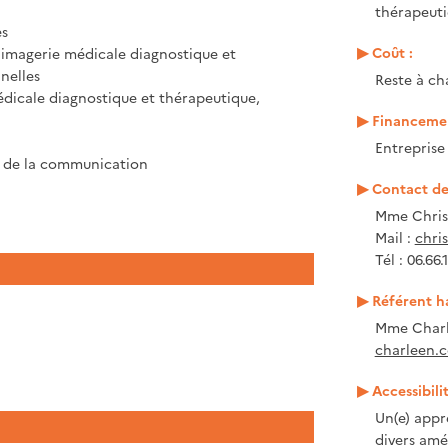
thérapeuti
es
Coût :
 imagerie médicale diagnostique et
nelles
Reste à ch
édicale diagnostique et thérapeutique,
Financemen
Entrepris
et de la communication
Contact de 
Mme Chris
Mail :
chris
Tél : 06.66.
Référent h
Mme Charl
charleen.c
Accessibili
Un(e) appr
divers amé