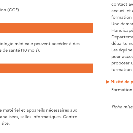
contact ave
tion (CCF)
accueil et
formation 
Une demand
Handicapé 
Départeme
départeme
diologie médicale peuvent accéder à des
Les équipe
 de santé (10 mois).
pour accue
proposer 
formation 
Mixité de p
Formation 
Fiche mise
 matériel et appareils nécessaires aux
analisées, salles informatiques. Centre
site.