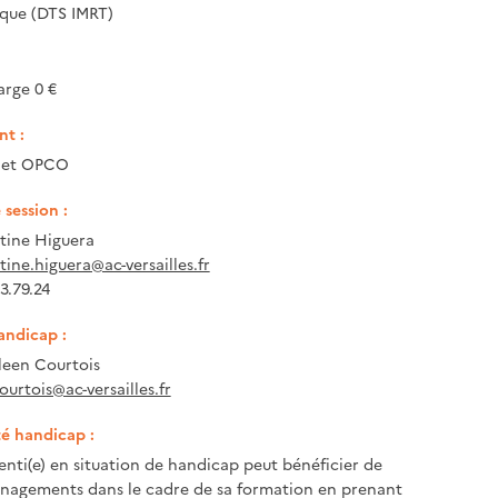
que (DTS IMRT)
arge 0 €
t :
e et OPCO
session :
tine Higuera
tine.higuera@ac-versailles.fr
13.79.24
andicap :
een Courtois
ourtois@ac-versailles.fr
té handicap :
enti(e) en situation de handicap peut bénéficier de
nagements dans le cadre de sa formation en prenant