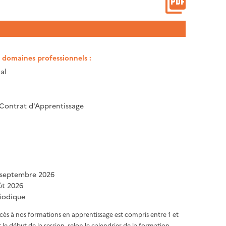
t domaines professionnels :
al
 Contrat d'Apprentissage
 septembre 2026
ût 2026
iodique
ccès à nos formations en apprentissage est compris entre 1 et
 le début de la session, selon le calendrier de la formation.