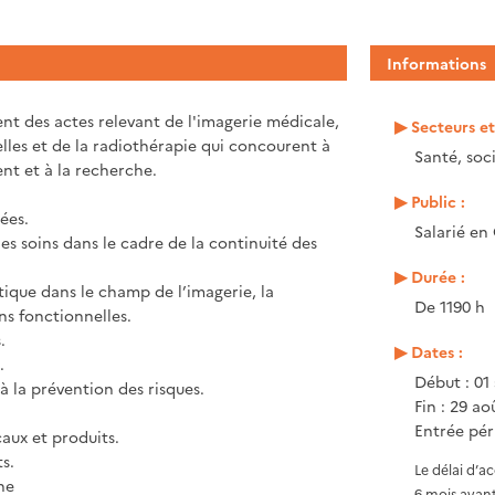
Informations
nt des actes relevant de l'imagerie médicale,
Secteurs e
lles et de la radiothérapie qui concourent à
Santé, soci
ent et à la recherche.
Public :
ées.
Salarié en
es soins dans le cadre de la continuité des
Durée :
utique dans le champ de l’imagerie, la
De 1190 h
ns fonctionnelles.
.
Dates :
.
Début : 01
à la prévention des risques.
Fin : 29 ao
Entrée pér
caux et produits.
s.
Le délai d’a
he
6 mois avant