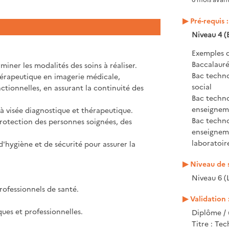
Pré-requis :
Niveau 4 (
Exemples d
Baccalauré
miner les modalités des soins à réaliser.
Bac techno
thérapeutique en imagerie médicale,
social
ctionnelles, en assurant la continuité des
Bac techno
enseigneme
s à visée diagnostique et thérapeutique.
Bac techno
protection des personnes soignées, des
enseigneme
laboratoir
d'hygiène et de sécurité pour assurer la
Niveau de s
Niveau 6 (
professionnels de santé.
Validation 
ques et professionnelles.
Diplôme / 
Titre : Te